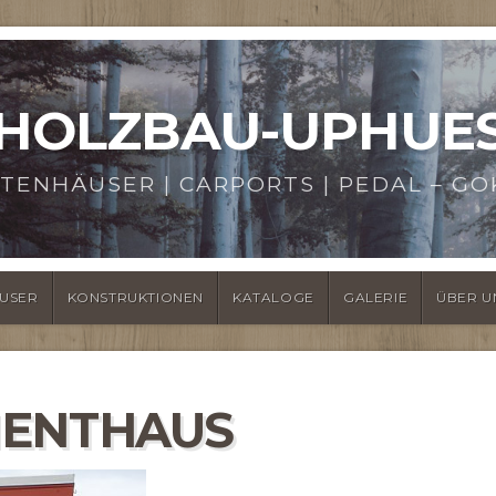
HOLZBAU-UPHUE
TENHÄUSER | CARPORTS | PEDAL – GO
USER
KONSTRUKTIONEN
KATALOGE
GALERIE
ÜBER U
MENTHAUS