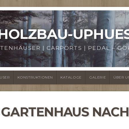
HOLZBAU-UPHUE
TENHÄUSER | CARPORTS | PEDAL – GO
USER
KONSTRUKTIONEN
KATALOGE
GALERIE
ÜBER U
R GARTENHAUS NAC