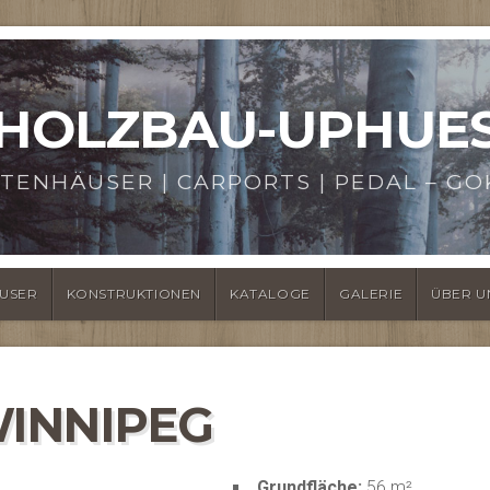
HOLZBAU-UPHUE
TENHÄUSER | CARPORTS | PEDAL – GO
USER
KONSTRUKTIONEN
KATALOGE
GALERIE
ÜBER U
INNIPEG
Grundfläche:
56 m²