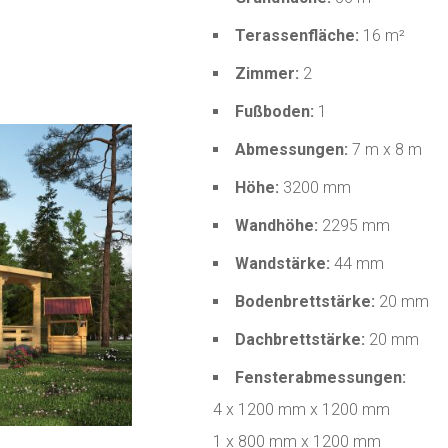
Terassenfläche:
16 m²
Zimmer:
2
Fußboden:
1
Abmessungen:
7 m x 8 m
Höhe:
3200 mm
Wandhöhe:
2295 mm
Wandstärke:
44 mm
Bodenbrettstärke:
20 mm
Dachbrettstärke:
20 mm
Fensterabmessungen:
4 x 1200 mm x 1200 mm
1 x 800 mm x 1200 mm